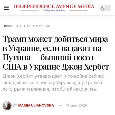
Home
В ЦЕНТРЕ ВНИМАНИЯ
Трамп может добиться мира
в Украине, если надавит на
Путина — бывший посол
США в Украине Джон Хербст
Джон Хербст утверждает, что война сейчас
складывается в пользу Украины, и у Трампа
есть рычаги влияния, чтобы её закончить.
BY
MARIIA ULIANOVSKA
19 мая, 2026