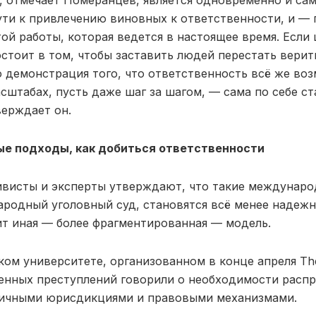
, отмечает Померанцев, является одновременно и са
ути к привлечению виновных к ответственности, и —
ой работы, которая ведется в настоящее время. Если 
стоит в том, чтобы заставить людей перестать верит
о демонстрация того, что ответственность всё же во
сштабах, пусть даже шаг за шагом, — сама по себе с
верждает он.
е подходы, как добиться ответственности
тивисты и эксперты утверждают, что такие междунаро
родный уголовный суд, становятся всё менее надежн
т иная — более фрагментированная — модель.
ом университете, организованном в конце апреля The 
енных преступлений говорили о необходимости распр
личными юрисдикциями и правовыми механизмами.