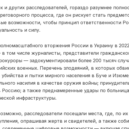
 и других расследователей, гораздо разумнее полно
реговорного процесса, где он рискует стать предмет
вые возможности, чтобы принцип ответственности Р
альность и силу.
полномасштабного вторжения России в Украину в 2022
 в том числе журналисты, представители гражданско
рокуроры — задокументировали более 200 тысяч случ
ийских военных. Перечень злодеяний, в которых обвин
 убийства и пытки мирного населения в Буче и Изюме
льного насилия в качестве оружия войны; принудител
в Россию; а также преднамеренные удары по больниц
ческой инфраструктуры.
возможно, расследователи посещали места, где, по и
упления, опрашивая жертв и свидетелей, а также соб
, современные цифровые возможности — включая сп