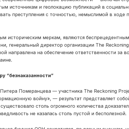
тым источникам и геолокацию публикаций в социальн
вать преступления с точностью, немыслимой в ходе
бым историческим меркам, являются беспрецедентным
и, генеральный директор организации The Reckoning 
ой направлена ​​на обеспечение ответственности за в
аине.
ру “безнаказанности”
Питера Померанцева — участника The Reckoning Proje
ормационную войну», — результат представляет собо
 существовало столь огромного количества доказател
ведливость не казалась столь пустой и бесполезной.