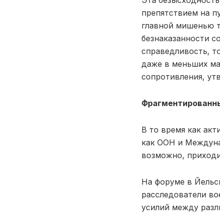
Эта безысходность
препятствием на п
главной мишенью т
безнаказанности со
справедливость, т
даже в меньших ма
сопротивления, ут
Фрагментированны
В то время как ак
как ООН и Междуна
возможно, приходи
На форуме в Йельск
расследователи во
усилий между раз