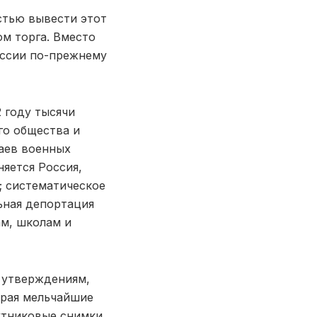
стью вывести этот
ом торга. Вместо
оссии по-прежнему
 году тысячи
го общества и
аев военных
яется Россия,
; систематическое
ьная депортация
ам, школам и
х утверждениям,
ирая мельчайшие
утниковые снимки,