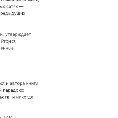
ых сетях —
 предыдущих
и, утверждает
Project,
оенные
ct и автора книги
й парадокс:
ьств, и никогда