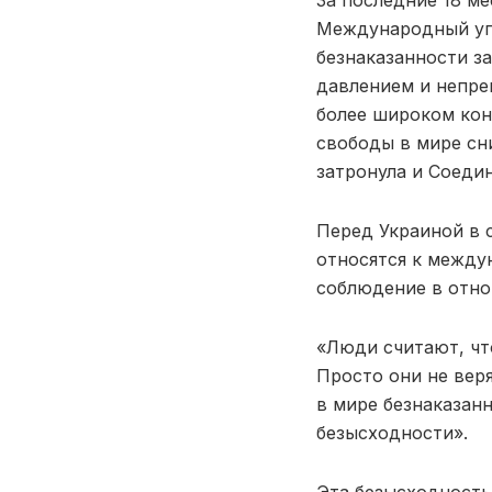
За последние 18 м
Международный уго
безнаказанности з
давлением и непре
более широком конт
свободы в мире сн
затронула и Соеди
Перед Украиной в 
относятся к междун
соблюдение в отн
«Люди считают, чт
Просто они не вер
в мире безнаказанн
безысходности».