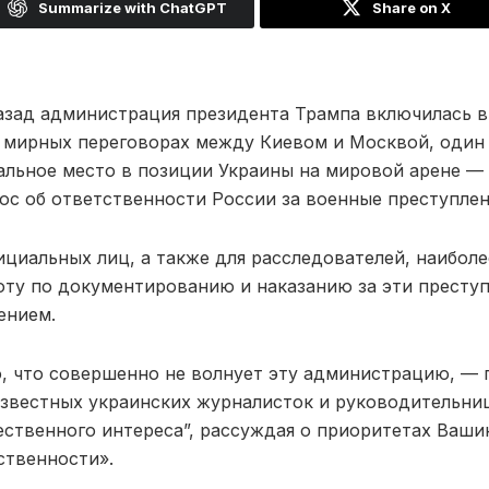
Summarize with ChatGPT
Share on X
назад администрация президента Трампа включилась в
 мирных переговорах между Киевом и Москвой, один
льное место в позиции Украины на мировой арене — 
ос об ответственности России за военные преступлен
ициальных лиц, а также для расследователей, наиболе
оту по документированию и наказанию за эти преступ
ением.
то, что совершенно не волнует эту администрацию, — 
известных украинских журналисток и руководительни
ственного интереса”, рассуждая о приоритетах Вашин
ственности».