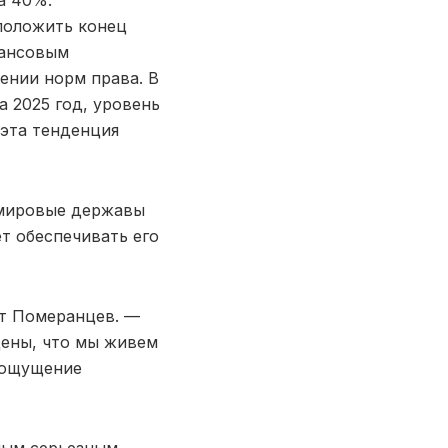
а 40%.
положить конец
нансовым
нии норм права. В
а 2025 год, уровень
 эта тенденция
 мировые державы
ет обеспечивать его
т Померанцев. —
дены, что мы живем
т ощущение