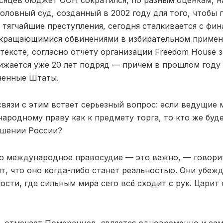
есяцев бюджет ООН сократился, по разным оценкам, н
ловный суд, созданный в 2002 году для того, чтобы 
а тягчайшие преступления, сегодня сталкивается с фи
кращающимися обвинениями в избирательном примене
ексте, согласно отчету организации Freedom House з
ижается уже 20 лет подряд — причем в прошлом году
ненные Штаты.
связи с этим встает серьезный вопрос: если ведущие
ародному праву как к предмету торга, то кто же буд
ошении России?
о международное правосудие — это важно, — говори
ят, что оно когда-либо станет реальностью. Они убеж
ости, где сильным мира сего всё сходит с рук. Цари