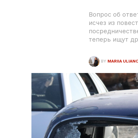
Вопрос об отве
исчез из повес
посредничеств
теперь ищут др
BY
MARIIA ULIAN