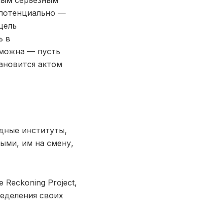
мым серьезным
 потенциально —
цель
ь в
зможна — пусть
тановится актом
дные институты,
ыми, им на смену,
Reckoning Project,
еделения своих