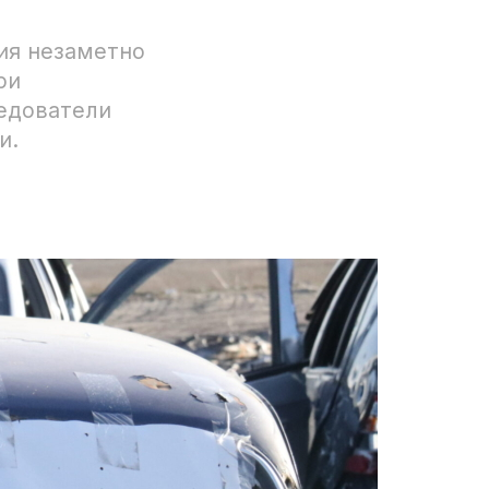
ия незаметно
ри
едователи
и.