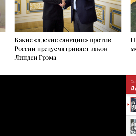
Какие «адские санкции» против
Н
России предусматривает закон
м
Линдси Грэма
Cur