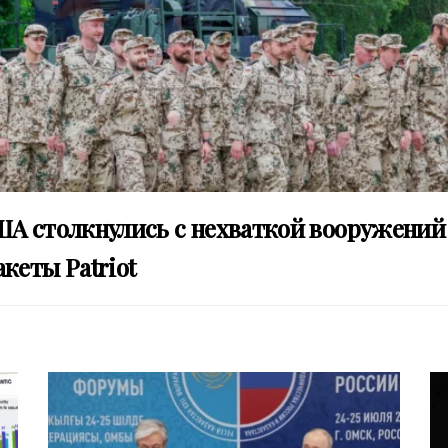
ША столкнулись с нехваткой вооружений
кеты Patriot