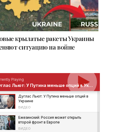
овые крылатые ракеты Украины
еняют ситуацию на войне
rently Playing
Дуглас Льют: У Путина меньше опций в Украине
Дуглас Льют: У Путина меньше опций в
Украине
ВИДЕО
Бжезинский: Россия может открыть
второй фронт в Европе
ВИДЕО