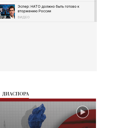
Эспер: НАТО должно быть готово к
вторжению России
ВИДЕО
В США недовольны отставкой министра
обороны Украины
ВИДЕО
Почему Россия не может остановить
украинские дроны
ВИДЕО
ДИАСПОРА