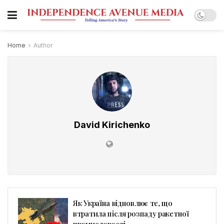
Home
Author
David Kirichenko
Як Україна відновлює те, що
втратила після розпаду ракетної