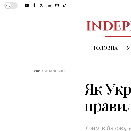
ГОЛОВНА
У
Home
АНАЛІТИКА
Як Укр
правил
Крим є базою, я