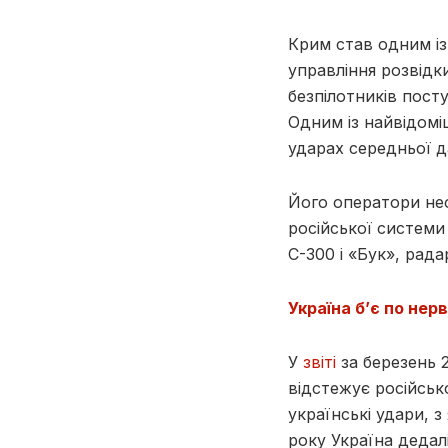
Крим став одним із
управління розвідки
безпілотників пост
Одним із найвідомі
ударах середньої д
Його оператори не
російської системи
С-300 і «Бук», ра
Україна б’є по нер
У
звіті
за березень 
відстежує російсько
українські удари, 
року Україна дедал