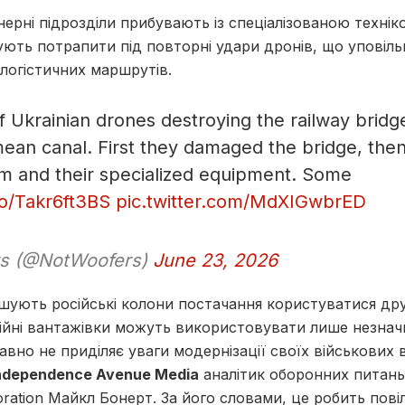
енерні підрозділи прибувають із спеціалізованою техні
ують потрапити під повторні удари дронів, що уповіл
логістичних маршрутів.
f Ukrainian drones destroying the railway bridg
ean canal. First they damaged the bridge, then
am and their specialized equipment. Some
co/Takr6ft3BS
pic.twitter.com/MdXIGwbrED
s (@NotWoofers)
June 23, 2026
ушують російські колони постачання користуватися д
ійні вантажівки можуть використовувати лише незнач
давно не приділяє уваги модернізації своїх військових
ndependence Avenue Media
аналітик оборонних питань
ation Майкл Бонерт. За його словами, це робить повіл