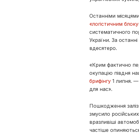
Останніми місяцями
«логістичним блок
систематичного по
України. За останні
вдесятеро.
«Крим фактично пер
окупацію півдня на
брифінгу
1 липня. —
для нас».
Пошкодження заліз
змусило російських
вразливіші автомоб
частіше опиняються