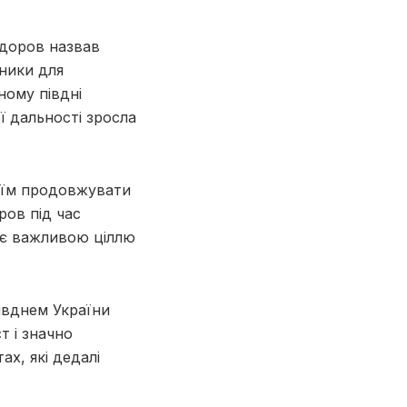
едоров назвав
тники для
ному півдні
ої дальності зросла
є їм продовжувати
ров під час
е є важливою ціллю
івднем України
т і значно
х, які дедалі