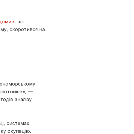
домив,
що
иму, скоротився на
Чорноморському
пілотників», —
тодів аналізу
ці, системах
ьку окупацію.