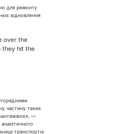
кою для ремонту
ьнює відновлення
e over the
 they hit the
ругорядними
ну частину таких
 вантажівок», —
 аналітичного
ьніші транспортні