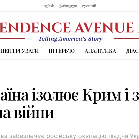
English
ქართული
Русский
 ЦЕНТРІ УВАГИ
ІНТЕРВ’Ю
АНАЛІТИКА
ДІА
аїна ізолює Крим і 
а війни
ка забезпечує російську окупацію півдня Укр