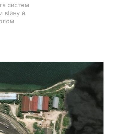
 та систем
 війну й
толом