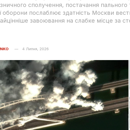
ізничного сполучення, постачання пального
ї оборони послаблює здатність Москви вести
найцінніше завоювання на слабке місце за с
ENKO
4 Липня, 2026