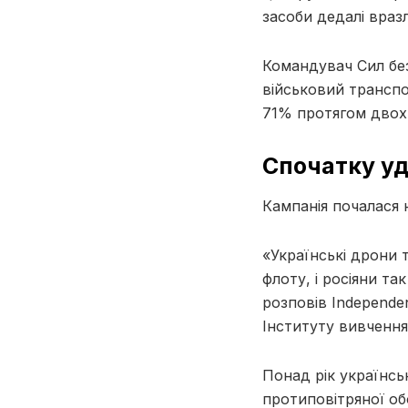
засоби дедалі враз
Командувач Сил бе
військовий транспо
71% протягом двох 
Спочатку уд
Кампанія почалася н
«Українські дрони
флоту, і росіяни та
розповів Independe
Інституту вивченн
Понад рік українсь
протиповітряної об