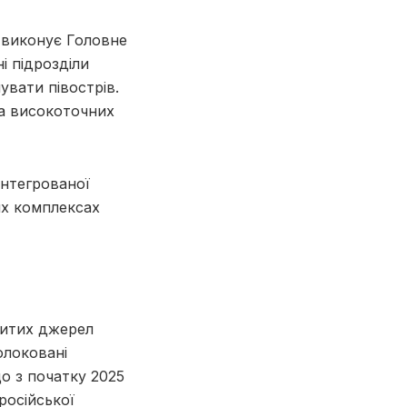
и виконує Головне
і підрозділи
увати півострів.
на високоточних
інтегрованої
их комплексах
а
критих джерел
олоковані
о з початку 2025
російської