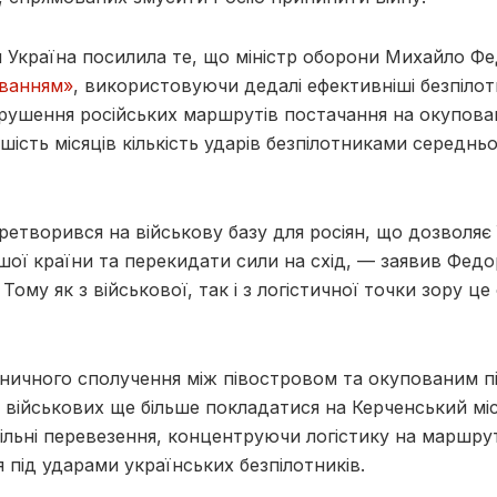
 Україна посилила те, що міністр оборони Михайло Ф
уванням»
, використовуючи дедалі ефективніші безпіло
рушення російських маршрутів постачання на окупова
 шість місяців кількість ударів безпілотниками середнь
етворився на військову базу для росіян, що дозволя
шої країни та перекидати сили на схід, — заявив Федо
 Тому як з військової, так і з логістичної точки зору ц
ничного сполучення між півостровом та окупованим п
 військових ще більше покладатися на Керченський міс
ільні перевезення, концентруючи логістику на маршрута
 під ударами українських безпілотників.