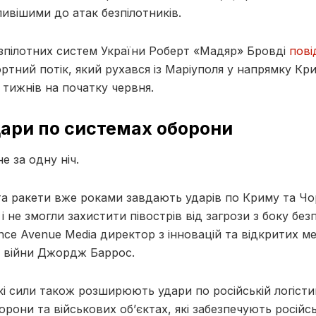
ливішими до атак безпілотників.
зпілотних систем України Роберт «Мадяр» Бровді
пові
ртний потік, який рухався із Маріуполя у напрямку Кр
тижнів на початку червня.
ари по системах оборони
е за одну ніч.
 та ракети вже роками завдають ударів по Криму та 
к і не змогли захистити півострів від загрози з боку без
nce Avenue Media директор з інновацій та відкритих ме
я війни Джордж Баррос.
кі сили також розширюють удари по російській логісти
орони та військових об’єктах, які забезпечують російс