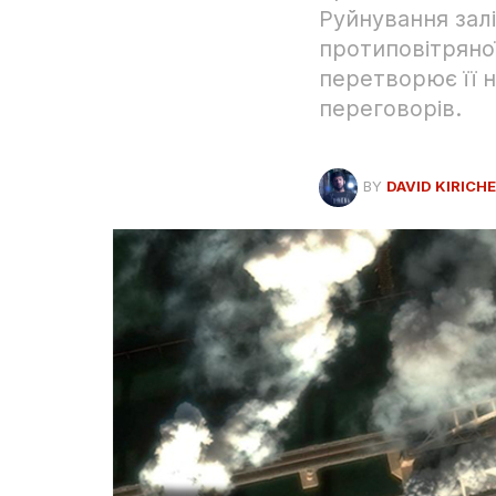
Руйнування зал
протиповітряно
перетворює її 
переговорів.
BY
DAVID KIRICH