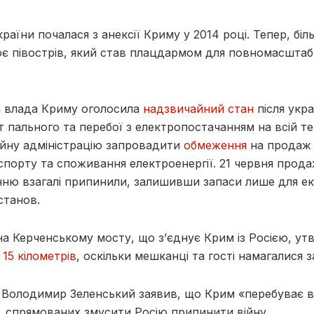
країни почалася з анексії Криму у 2014 році. Тепер, біл
лює півострів, який став плацдармом для повномасшта
а влада Криму оголосила
надзвичайний стан
після укра
 пального та перебої з електропостачанням на всій те
ійну адміністрацію запровадити
обмеження
на продаж 
порту та споживання електроенергії. 21 червня прод
нню взагалі припинили, залишивши запаси лише для ек
станов.
на Керченському мосту, що з’єднує Крим із Росією, ут
о
15 кілометрів
, оскільки мешканці та гості намагалися 
 Володимир Зеленський заявив, що Крим «перебуває в
, спрямованих змусити Росію припинити війну.