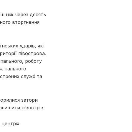
ьш ніж через десять
бного вторгнення
їнських ударів, які
риторії півострова.
пального, роботу
аж пального
стрених служб та
ворилися затори
залишити півострів.
 центрі»