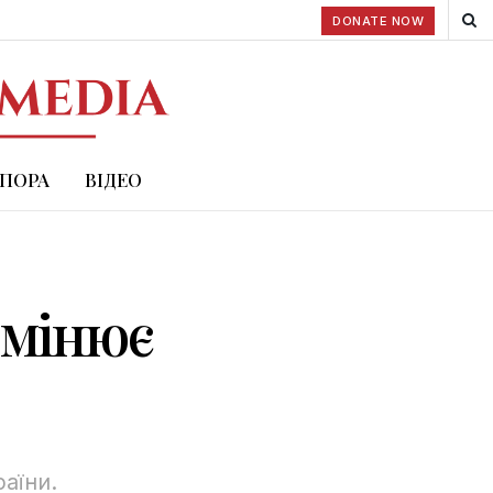
DONATE NOW
СПОРА
ВІДЕО
змінює
аїни.