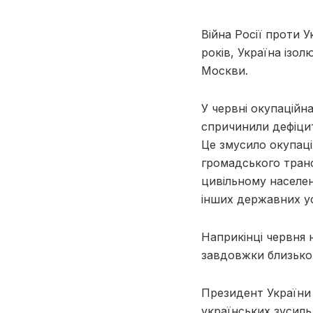
Війна Росії проти У
років, Україна ізо
Москви.
У червні окупаційн
спричинили дефіцит
Це змусило окупац
громадського транс
цивільному населе
інших державних у
Наприкінці червня 
завдовжки близьк
Президент України
українських зусиль