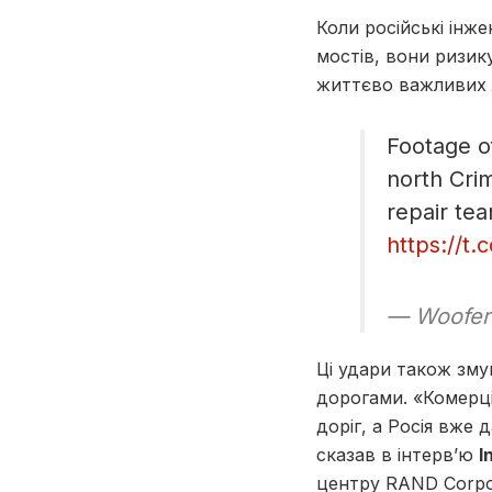
Коли російські інж
мостів, вони ризик
життєво важливих 
Footage o
north Crim
repair te
https://t.
— Woofer
Ці удари також зм
дорогами. «Комерц
доріг, а Росія вже 
сказав в інтерв’ю
I
центру RAND Corpor