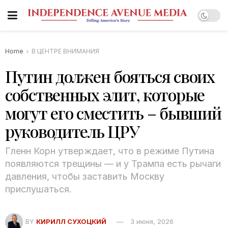
Home
В ЦЕНТРЕ ВНИМАНИЯ
Путин должен бояться своих
собственных элит, которые
могут его сместить – бывший
руководитель ЦРУ
Гленн Корн утверждает, что в режиме Путина
появляются трещины — и у Трампа есть рычаги
давления, чтобы заставить Москву
прислушаться.
BY
КИРИЛЛ СУХОЦКИЙ
3 июня, 2026