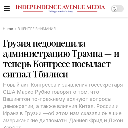
Home
В ЦЕНТРЕ ВНИМАНИЯ
Грузия недооценила
администрацию Трампа — и
теперь Конгресс посылает
сигнал Тбилиси
Новый акт Конгресса и заявления госсекретаря
США Марко Рубио говорят о том, что
Вашингтон по-прежнему волнуют вопросы
демократии, а также влияния Китая, России и
Ирана в Грузии —об этом нам сказали бывшие
американские дипломаты Дэниел Фрид и Джон
Хербст.