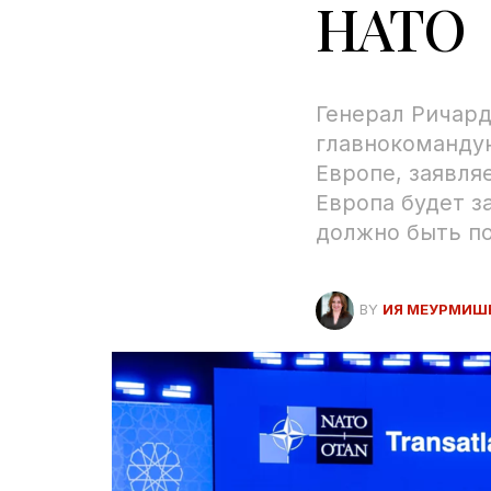
НАТО
Генерал Ричар
главнокоманду
Европе, заявля
Европа будет з
должно быть по
BY
ИЯ МЕУРМИШ