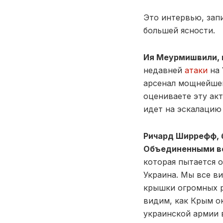
Это интервью, зап
большей ясности.
Ия Меурмишвили, 
недавней
атаки
на
арсенал мощнейшег
оцениваете эту ак
идет на эскалацию
Ричард Ширрефф, 
Объединенными в
которая пытается о
Украина. Мы все в
крышки огромных р
видим, как Крым о
украинской армии 