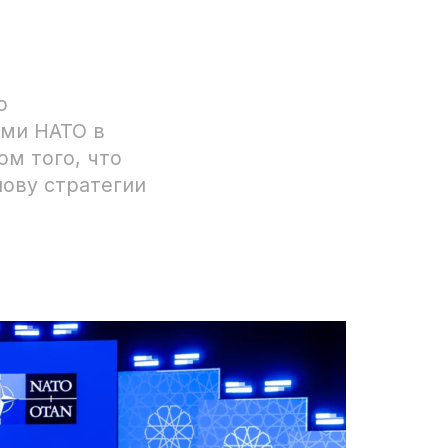
о
ми НАТО в
ом того, что
нову стратегии