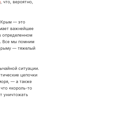
и
, что, вероятно,
о Крым — это
имает важнейшее
 в определенном
у. Все мы помним
 Крыму — тяжелый
ычайной ситуации.
стические цепочки
оря, — а также
 что «король-то
ет уничтожать