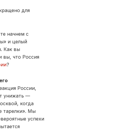
окращено для
йте начнем с
ны» и целый
. Как вы
 вы, что Россия
рии
?
его
реакция России,
ет унижать —
осквой, когда
е тарелки». Мы
евероятные успехи
пытается