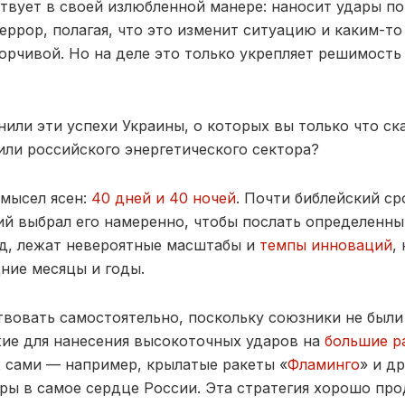
ствует в своей излюбленной манере: наносит удары п
еррор, полагая, что это изменит ситуацию и каким-то
орчивой. Но на деле это только укрепляет решимость
енили эти успехи Украины, о которых вы только что ск
ли российского энергетического сектора?
амысел ясен:
40 дней и 40 ночей
. Почти библейский ср
ий выбрал его намеренно, чтобы послать определенный
ляд, лежат невероятные масштабы и
темпы инноваций
,
ние месяцы и годы.
вовать самостоятельно, поскольку союзники не были
ие для нанесения высокоточных ударов на
большие р
х сами — например, крылатые ракеты «
Фламинго
» и д
ары в самое сердце России. Эта стратегия хорошо пр