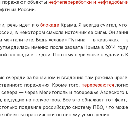
и поражают объекты
нефтепереработки и нефтедобыч
ефти из России.
и, речь идет и о
блокаде
Крыма. Я всегда считал, чт
оссии, в некотором смысле источник ее силы. Он зан
м менталитете. Ведь «слава» Путина — в кавычках —
 утвердилась именно после захвата Крыма в 2014 год
ной площади в те дни. Поэтому серьезные неудачи в
е очереди за бензином и введение там режима чрезв
ственного поражения. Кроме того,
перерезаются
логи
 севера — через Мелитополь и побережье Азовского м
 ведущие на полуостров. Все это обнажает тот факт,
астолько подавила российскую систему ПВО, что мож
е объекты практически по своему усмотрению.