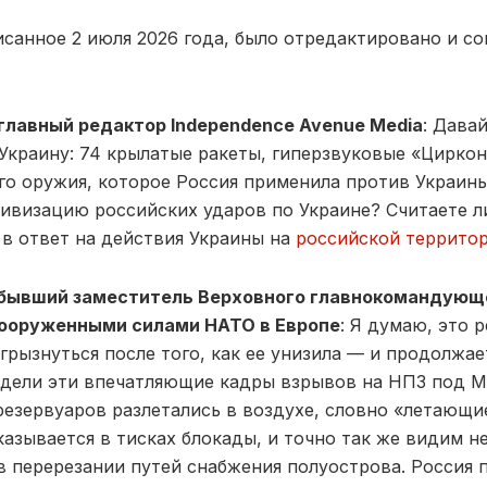
исанное 2 июля 2026 года, было отредактировано и с
главный редактор Independence Avenue Media
: Дава
 Украину: 74 крылатые ракеты, гиперзвуковые «Цирко
о оружия, которое Россия применила против Украины
тивизацию российских ударов по Украине? Считаете ли
 в ответ на действия Украины на
российской террито
бывший заместитель Верховного главнокомандующ
ооруженными силами НАТО в Европе
: Я думаю, это 
грызнуться после того, как ее унизила — и продолжа
идели эти впечатляющие кадры взрывов на НПЗ под М
езервуаров разлетались в воздухе, словно «летающи
казывается в тисках блокады, и точно так же видим н
в перерезании путей снабжения полуострова. Россия 