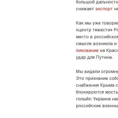
большой дальност
снижает
экспорт
н
Как мы уже говорил
«центр тяжести» Р
место в российско
смысле возникла и
ликование
на Крас
удар для Путина.
Мы видели огромны
Это признание соб
снабжения Крыма с
блокируются мосты,
голый»: Украина н
российские военны