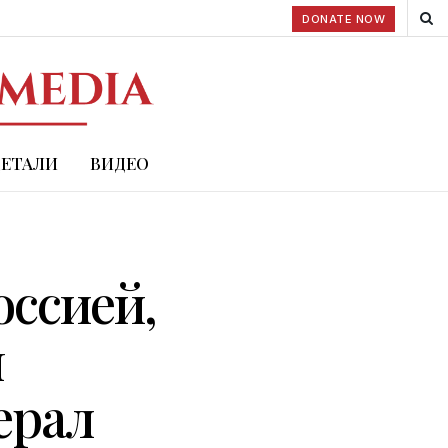
DONATE NOW
ДЕТАЛИ
ВИДЕО
оссией,
я
ерал