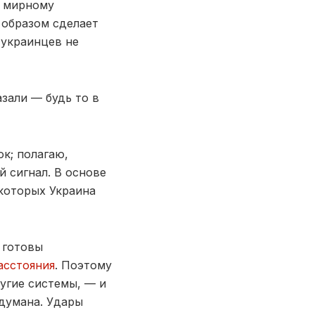
о мирному
 образом сделает
 украинцев не
азали — будь то в
ок; полагаю,
 сигнал. В основе
 которых Украина
 готовы
асстояния
. Поэтому
ругие системы, — и
одумана. Удары