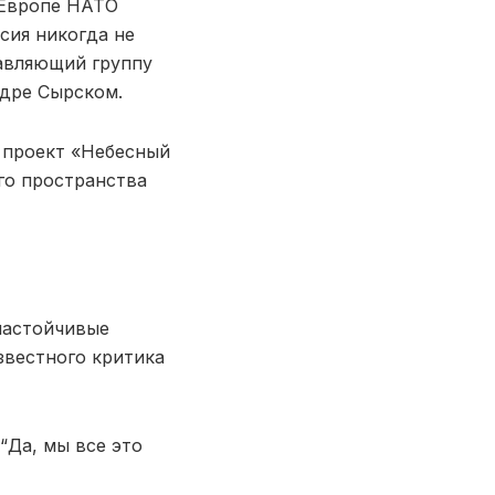
 Европе НАТО
сия никогда не
лавляющий группу
дре Сырском.
 проект «Небесный
го пространства
настойчивые
вестного критика
“Да, мы все это