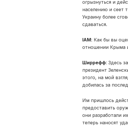
огрызнуться и дей
населению и сеет т
Украину более сгов
сдаваться.
IAM
: Как бы вы оц
отношении Крыма и
Ширрефф
: Здесь з
президент Зеленск
этого, на мой взг
добилась за послед
Им пришлось дейст
предоставить оруж
они разработали и
теперь наносят уд