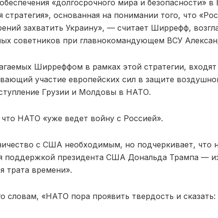
я обеспечения «долгосрочного мира и безопасности» в
 стратегия», основанная на понимании того, что «Рос
рений захватить Украину», — считает Ширрефф, возг
ных советников при главнокомандующем ВСУ Алексан
лагаемых Ширреффом в рамках этой стратегии, входят
вающий участие европейских сил в защите воздушно
вступление Грузии и Молдовы в НАТО.
 что НАТО «уже ведет войну с Россией».
ничество с США необходимым, но подчеркивает, что 
я поддержкой президента США Дональда Трампа — из
я трата времени».
го словам, «НАТО пора проявить твердость и сказать: 