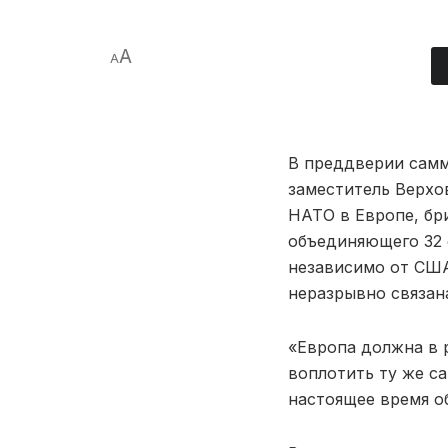
A
A
В преддверии самм
заместитель Верх
НАТО в Европе, бр
объединяющего 32 
независимо от США
неразрывно связан
«Европа должна в р
воплотить ту же с
настоящее время о