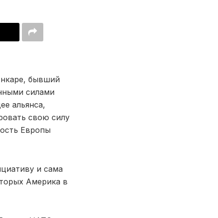
Анкаре, бывший
нными силами
ее альянса,
ровать свою силу
ность Европы
ициативу и сама
оторых Америка в