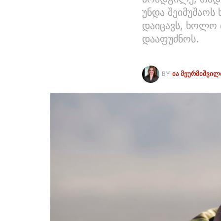
უნდა შეიმუშაოს
დაიცავს, ხოლო 
დააფუძნოს.
BY
ᲘᲐ ᲛᲔᲣᲠᲛᲘᲨᲕᲘᲚ