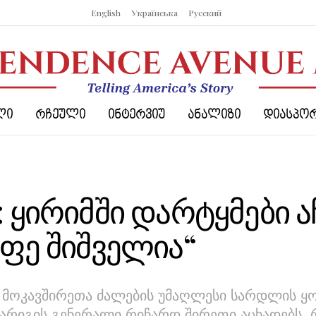
English
Українська
Русский
ᲚᲘ
ᲠᲩᲔᲣᲚᲘ
ᲘᲜᲢᲔᲠᲕᲘᲣ
ᲐᲜᲐᲚᲘᲖᲘ
ᲓᲘᲐᲡᲞᲝ
 ყირიმში დარტყმები ა
ეფე შიშველია“
ს მოკავშირეთა ძალების უმაღლესი სარდლის 
რიგის გენერალი რიჩარდ შირეფი აცხადებს, 