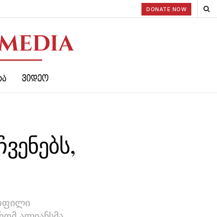
DONATE NOW
ᲠᲐ
ᲕᲘᲓᲔᲝ
ჩვენებს,
ყოფილი
რომ ალიანსმა