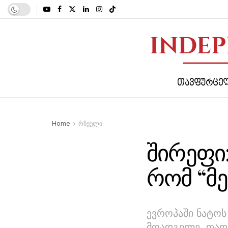
ᲗᲐᲕᲤᲣᲠᲪᲔ
Home
რჩეული
შირეფი:
რომ “მ
ევროპაში ნატო
მოადგილე, თადა