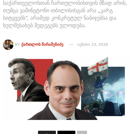
საქართველოსთან ჩართულობისთვის მზად არის,
თუმცა ვაშინგტონი თბილისისგან არა „კარგ
სიტყვებს“, არამედ კონკრეტულ ნაბიჯებსა და
ხელშესახებ შედეგებს ელოდება.
BY
ᲥᲐᲠᲗᲚᲝᲡ ᲨᲐᲠᲐᲨᲔᲜᲘᲫᲔ
ივნისი 23, 2026