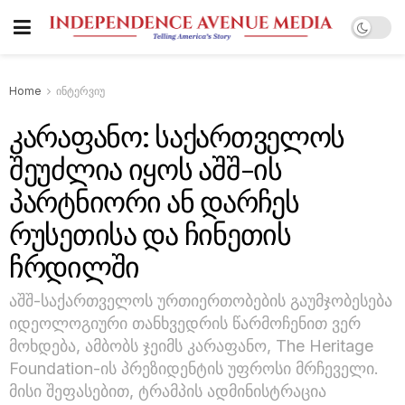
Home
ინტერვიუ
კარაფანო: საქართველოს
შეუძლია იყოს აშშ-ის
პარტნიორი ან დარჩეს
რუსეთისა და ჩინეთის
ჩრდილში
აშშ-საქართველოს ურთიერთობების გაუმჯობესება
იდეოლოგიური თანხვედრის წარმოჩენით ვერ
მოხდება, ამბობს ჯეიმს კარაფანო, The Heritage
Foundation-ის პრეზიდენტის უფროსი მრჩეველი.
მისი შეფასებით, ტრამპის ადმინისტრაცია