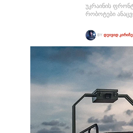
უკრაინის ფრონტი
რობოტები ანაცვ
BY
ᲓᲔᲘᲕᲘᲓ ᲙᲘᲠᲘᲩ