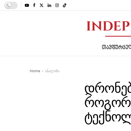
ᲗᲐᲕᲤᲣᲠᲪᲔ
Home
ანალიზი
დრონებ
როგორ 
ტექნოლ