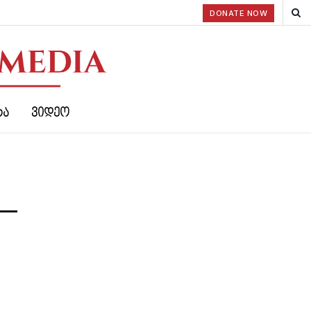
DONATE NOW
ᲠᲐ
ᲕᲘᲓᲔᲝ
 —