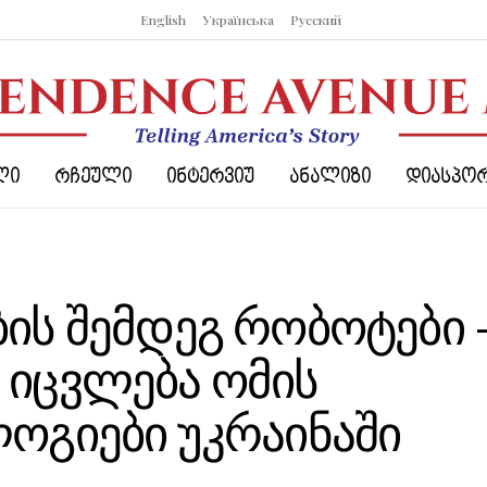
English
Українська
Русский
ᲚᲘ
ᲠᲩᲔᲣᲚᲘ
ᲘᲜᲢᲔᲠᲕᲘᲣ
ᲐᲜᲐᲚᲘᲖᲘ
ᲓᲘᲐᲡᲞᲝ
ის შემდეგ რობოტები
იცვლება ომის
ოგიები უკრაინაში