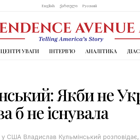
English
ქართული
Русский
 ЦЕНТРІ УВАГИ
ІНТЕРВ’Ю
АНАЛІТИКА
ДІА
нський: Якби не Укр
а б не існувала
у США Владислав Кульмінський розповідає, 