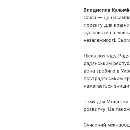
Владислав Кульмі
Союз — це насампе
проєкту для країни
суспільства з віль
незалежності. Сьог
Після розпаду Радя
радянським республ
вона зробила в Укр
пострадянським кра
намагається знищит
Тому для Молдови 
розвитку. Це також
Сучасний міжнарод