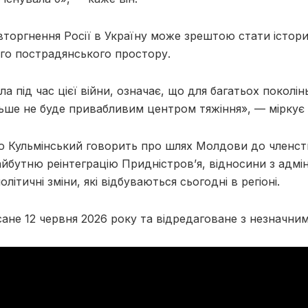
вторгнення Росії в Україну може зрештою стати істо
го пострадянського простору.
ла під час цієї війни, означає, що для багатьох поколі
льше не буде привабливим центром тяжіння», — міркує 
ю Кульмінський говорить про шлях Молдови до членств
айбутню реінтеграцію Придністров’я, відносини з адмі
літичні зміни, які відбуваються сьогодні в регіоні.
сане 12 червня 2026 року та відредаговане з незначни