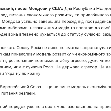
нський, посол Молдови у США:
Для Республіки Молдо
ред питання економічного розвитку та привабливого 
. Молдова успішно завершила перехід від пострадянс
ними виборами, незалежними медіа та повагою до своб
одні вона впевнено рухається до статусу сучасної захі
нського Союзу Росія не лише не змогла запропонуват
ікам привабливу модель розвитку чи економічного зр
аїні, розпочавши повномасштабну агресію, дуже чітко
їнам, чим є сучасна Росія. Це держава-агресор. Це де
и Україну як країну.
Європейський Союз — це не лише модель економічного
 питання безпеки.
ний порядок уже не є системою, заснованою на прави