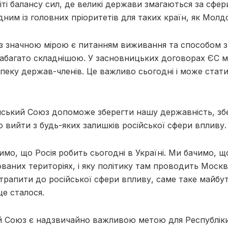
іті балансу сил, де великі держави змагаються за сфери
ним із головних пріоритетів для таких країн, як Молдо
 значною мірою є питанням виживання та способом 
набагато складнішою. У засновницьких договорах ЄС м
пеку держав-членів. Це важливо сьогодні і може стат
ський Союз допоможе зберегти нашу державність, збе
о вийти з будь-яких залишків російської сфери впливу.
мо, що Росія робить сьогодні в Україні. Ми бачимо, щ
ованих територіях, і яку політику там проводить Моск
трапити до російської сфери впливу, саме таке майбутн
це сталося.
 Союз є надзвичайно важливою метою для Республік