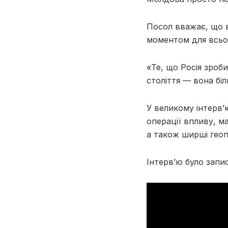
Посол вважає, що 
моментом для всьо
«Те, що Росія зроби
століття — вона бі
У великому інтерв’
операції впливу, м
а також ширші геопо
Інтерв’ю було запи