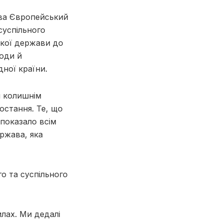
ва Європейський
суспільного
ької держави до
оди й
дної країни.
и колишнім
остання. Те, що
 показало всім
ржава, яка
 та суспільного
лах. Ми дедалі