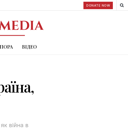
DONATE NOW
СПОРА
ВІДЕО
аїна,
як війна в