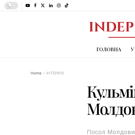
ГОЛОВНА
У
Home
ІНТЕРВ'Ю
Кульмі
Молдов
Посол Молдови 