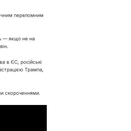
ричним переломним
нь — якщо не на
він.
а в ЄС, російські
ністрацією Трампа,
ми скороченнями.