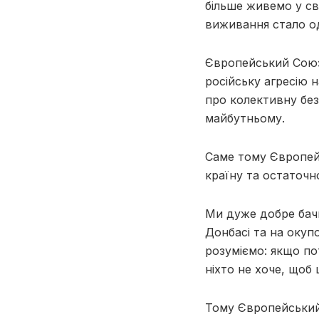
більше живемо у св
виживання стало од
Європейський Союз
російську агресію 
про колективну без
майбутньому.
Саме тому Європей
країну та остаточн
Ми дуже добре бачи
Донбасі та на окуп
розуміємо: якщо по
ніхто не хоче, щоб 
Тому Європейський