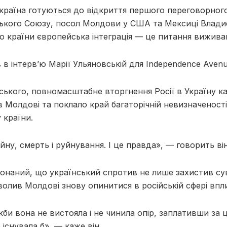
країна готуються до відкриття першого переговорног
ького Союзу, посол Молдови у США та Мексиці Влади
о країни європейська інтеграція — це питання вижива
 в інтерв’ю Марії Ульяновській для Independence Avenu
ського, повномасштабне вторгнення Росії в Україну к
 Молдові та поклало край багаторічній невизначеност
 країни.
йну, смерть і руйнування. І це правда», — говорить він
онаний, що український спротив не лише захистив су
зволив Молдові знову опинитися в російській сфері впл
кби вона не вистояла і не чинила опір, заплативши за 
існувала б», — каже він.