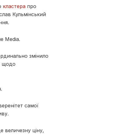
о
кластера
про
слав Кульмінський
ння.
e Media.
ардинально змінило
і щодо
.
веренітет самої
иву.
це величезну ціну,