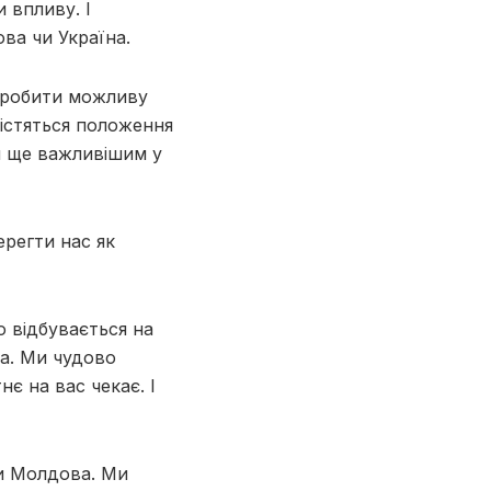
 впливу. І
ва чи Україна.
зробити можливу
істяться положення
и ще важливішим у
регти нас як
о відбувається на
ва. Ми чудово
є на вас чекає. І
и Молдова. Ми