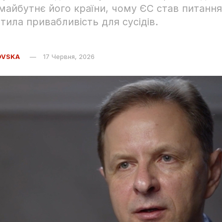
 майбутнє його країни, чому ЄС став питанн
тила привабливість для сусідів.
OVSKA
17 Червня, 2026