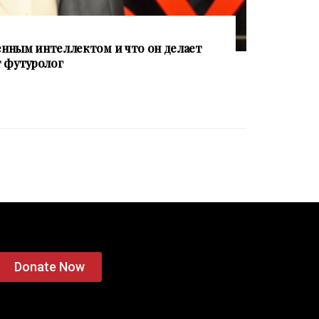
венным интеллектом и что он делает
т футуролог
Donate Now