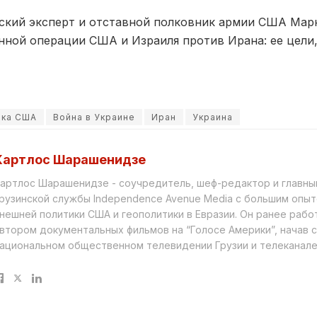
кий эксперт и отставной полковник армии США Мар
нной операции США и Израиля против Ирана: ее цели,
ика США
Война в Украине
Иран
Украина
Картлос Шарашенидзе
артлос Шарашенидзе - соучредитель, шеф-редактор и главны
рузинской службы Independence Avenue Media с большим опы
нешней политики США и геополитики в Евразии. Он ранее рабо
втором документальных фильмов на “Голосе Америки”, начав 
ациональном общественном телевидении Грузии и телеканале