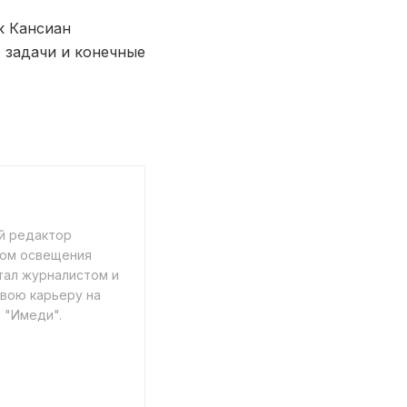
к Кансиан
 задачи и конечные
й редактор
том освещения
тал журналистом и
свою карьеру на
 "Имеди".