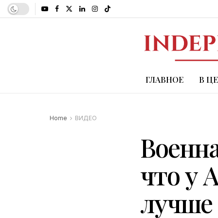
ГЛАВНОЕ
В Ц
Home
ВИДЕО
Военна
что у 
лучше 