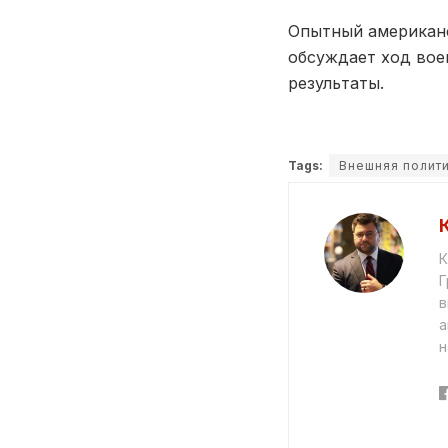
Опытный американс
обсуждает ход вое
результаты.
Tags:
Внешняя полит
К
Г
в
а
н