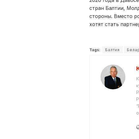
2026 года в Давосе
стран Балтии, Мол
стороны. Вместо р
хотят стать партн
Tags:
Балтия
Бела
К
к
Р
Р
“
о