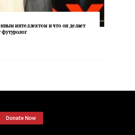
венным интеллектом и что он делает
т футуролог
Donate Now