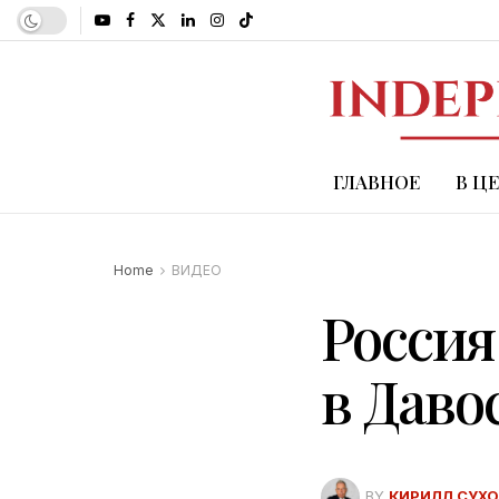
ГЛАВНОЕ
В Ц
Home
ВИДЕО
Россия
в Даво
BY
КИРИЛЛ СУХ