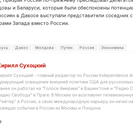
, призрак России по-прежнему преследовал делегатов
довы и Беларуси, которые были обеспокоены потенциа
оссиян в Давосе выступали представители соседних с
ерами Запада вместо России.
русь
Давос
Молдова
Путин
Россия
Экономика
Кирилл Сухоцкий
ирилл Сухоцкий - главный редактор по России Independence A
урирующий освещение внешней политики США для русскоязыч
анее он работал на “Голосе Америки” в Вашингтоне и “Радио 
адио Свобода” в Праге. В Москве он возглавлял телевизионну
Рейтер” в России, а свою международную карьеру он начал на
свещал события в России из Москвы и Лондона.