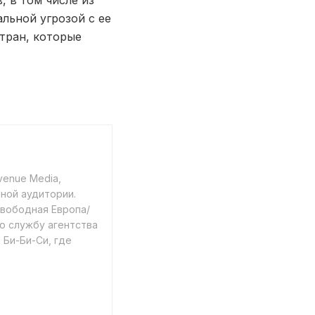
, в том числе из
льной угрозой с ее
тран, которые
venue Media,
ной аудитории.
Свободная Европа/
ю службу агентства
 Би-Би-Си, где