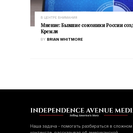
В ЦЕНТРЕ ВНИМАНИЯ
Мнение: Бывшие союзники России соз
Кремля
BY
BRIAN WHITMORE
Наша задача - помогать разбираться в сложном
контексте, рассказывая об американской