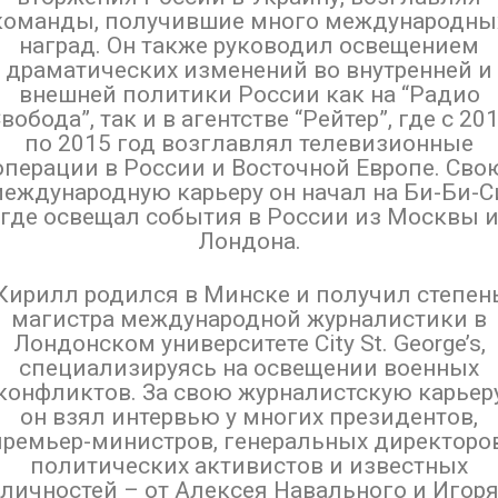
команды, получившие много международны
наград. Он также руководил освещением
драматических изменений во внутренней и
внешней политики России как на “Радио
вобода”, так и в агентстве “Рейтер”, где с 20
по 2015 год возглавлял телевизионные
операции в России и Восточной Европе. Сво
еждународную карьеру он начал на Би-Би-С
где освещал события в России из Москвы 
Лондона.
Кирилл родился в Минске и получил степен
магистра международной журналистики в
Лондонском университете City St. George’s,
специализируясь на освещении военных
конфликтов. За свою журналистскую карьер
он взял интервью у многих президентов,
премьер-министров, генеральных директоров
политических активистов и известных
личностей – от Алексея Навального и Игор