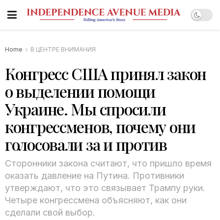
Home
В ЦЕНТРЕ ВНИМАНИЯ
Конгресс США принял закон
о выделении помощи
Украине. Мы спросили
конгрессменов, почему они
голосовали за и против
Сторонники закона считают, что пришло время
оказать давление на Путина. Противники
утверждают, что это связывает Трампу руки.
Четыре конгрессмена объясняют, как они
сделали свой выбор.