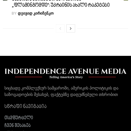
„ფლამინგომდე“: უკრაინის ახალი რაკეტები
BY
ᲓᲔᲘᲕᲘᲓ ᲙᲘᲠᲘᲩᲔᲜᲙᲝ
სიცხადე კომპლექსურ სამყაროში, ამერიკის პოლიტიკის და
საზოგადოების შესახებ, ფაქტებზე დაფუძნებული თხრობით
სწრაფი ნავიგაცია
თავფურცელი
ჩვენ შესახებ