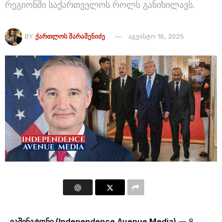
რეგიონში საქართველოს როლს განიხილავს.
BY
ᲥᲐᲠᲗᲚᲝᲡ ᲨᲐᲠᲐᲨᲔᲜᲘᲫᲔ
აგვისტო 16, 2025
ვაშინგტონი (Independence Avenue Media)
— 8