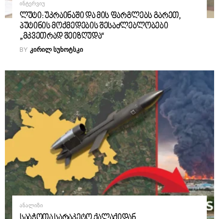
ᲘᲜᲢᲔᲠᲕᲘᲣ
ლუტი: უკრაინაში და მის ფარგლებს გარეთ,
პუტინის მოქმედების შესაძლებლობები
„მკვეთრად შეიზღუდა“
BY
ᲙᲘᲠᲘᲚ ᲡᲣᲮᲝᲢᲡᲙᲘ
ᲐᲜᲐᲚᲘᲖᲘ
საბჭოთა სარაკეტო ქალაქიდან