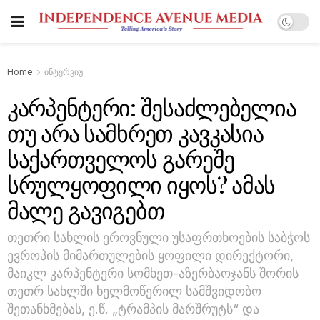
Home
ინტერვიუ
კარპენტერი: შესაძლებელია
თუ არა სამხრეთ კავკასია
საქართველოს გარეშე
სრულყოფილი იყოს? ამას
მალე გავიგებთ
თეთრი სახლის ეროვნული უსაფრთხოების საბჭოს
ევროპის მიმართულების ყოფილი დირექტორი,
მაიკლ კარპენტერი სომხეთ-აზერბაოჯანს შორის
თეთრ სახლში ხელმოწერილ სამშვიდობო
შეთანხმებას, ე.წ. „ტრამპის მარშრუტს“ და