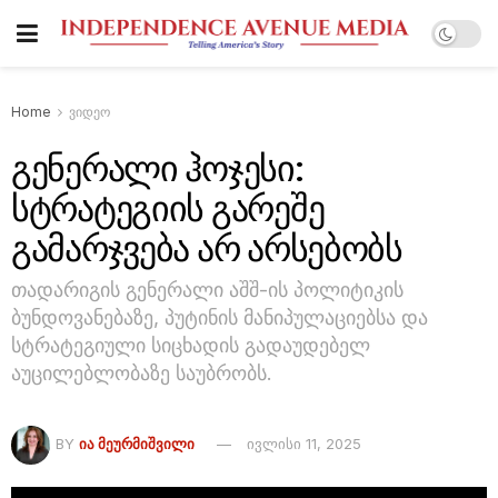
Home
ვიდეო
გენერალი ჰოჯესი:
სტრატეგიის გარეშე
გამარჯვება არ არსებობს
თადარიგის გენერალი აშშ-ის პოლიტიკის
ბუნდოვანებაზე, პუტინის მანიპულაციებსა და
სტრატეგიული სიცხადის გადაუდებელ
აუცილებლობაზე საუბრობს.
BY
ᲘᲐ ᲛᲔᲣᲠᲛᲘᲨᲕᲘᲚᲘ
ივლისი 11, 2025