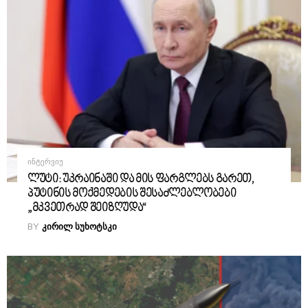
ᲘᲜᲢᲔᲠᲕᲘᲣ
ლუტი: უკრაინაში და მის ფარგლებს გარეთ,
პუტინის მოქმედების შესაძლებლობები
„მკვეთრად შეიზღუდა“
BY
ᲙᲘᲠᲘᲚ ᲡᲣᲮᲝᲢᲡᲙᲘ