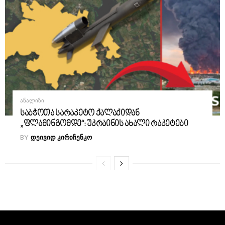
ᲐᲜᲐᲚᲘᲖᲘ
საბჭოთა სარაკეტო ქალაქიდან
„ფლამინგომდე“: უკრაინის ახალი რაკეტები
BY
ᲓᲔᲘᲕᲘᲓ ᲙᲘᲠᲘᲩᲔᲜᲙᲝ