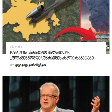
ᲐᲜᲐᲚᲘᲖᲘ
საბჭოთა სარაკეტო ქალაქიდან
„ფლამინგომდე“: უკრაინის ახალი რაკეტები
BY
ᲓᲔᲘᲕᲘᲓ ᲙᲘᲠᲘᲩᲔᲜᲙᲝ