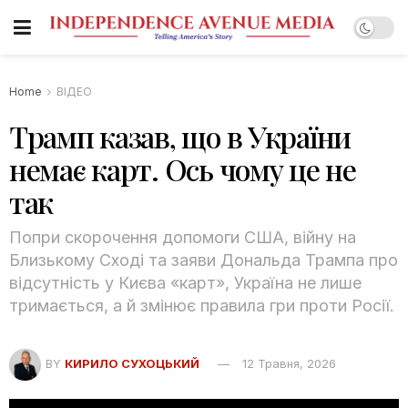
Home
ВІДЕО
Трамп казав, що в України
немає карт. Ось чому це не
так
Попри скорочення допомоги США, війну на
Близькому Сході та заяви Дональда Трампа про
відсутність у Києва «карт», Україна не лише
тримається, а й змінює правила гри проти Росії.
BY
КИРИЛО СУХОЦЬКИЙ
12 Травня, 2026