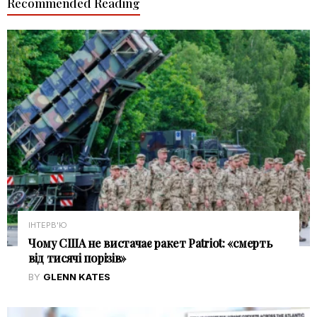
Recommended Reading
ІНТЕРВ'Ю
Чому США не вистачає ракет Patriot: «смерть
від тисячі порізів»
BY
GLENN KATES