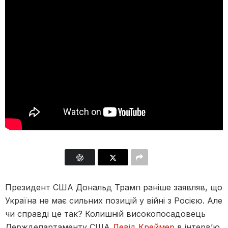
Президент США Дональд Трамп раніше заявляв, що
Україна не має сильних позицій у війні з Росією. Але
чи справді це так? Колишній високопосадовець
Держдепартаменту США
Девід Креймер
в інтерв’ю