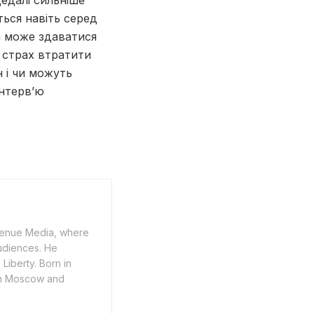
едалі сильніше
ться навіть серед
а може здаватися
а страх втратити
н і чи можуть
інтерв’ю
Avenue Media, where
udiences. He
iberty. Born in
rom Moscow and