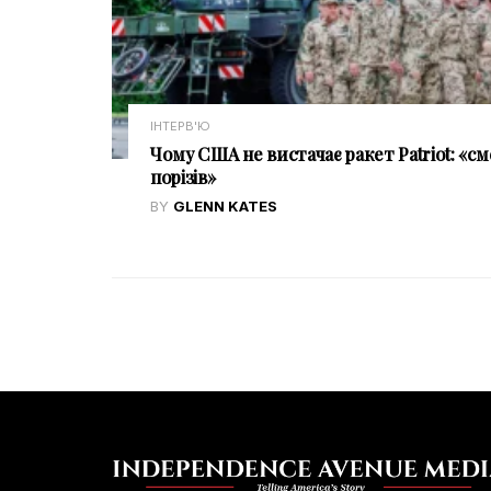
ІНТЕРВ'Ю
Чому США не вистачає ракет Patriot: «см
порізів»
BY
GLENN KATES