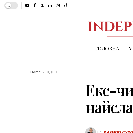
ГОЛОВНА
У
Home
ВІДЕО
Екс-чи
найсла
BY
КИРИЛО СУХ