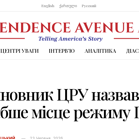
English
ქართული
Русский
 ЦЕНТРІ УВАГИ
ІНТЕРВ’Ю
АНАЛІТИКА
ДІА
новник ЦРУ назва
бше місце режиму 
ОЦЬКИЙ
23 Червня, 2026