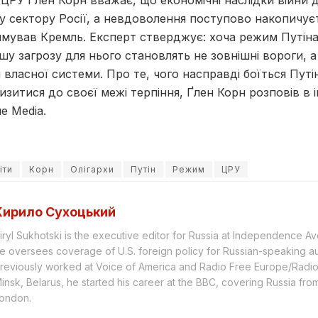
РУ Ґлен Корн вважає, що економічні наслідки війни д
у сектору Росії, а невдоволення поступово накопичує
римував Кремль. Експерт стверджує: хоча режим Путін
ьшу загрозу для нього становлять не зовнішні вороги, 
 власної системи. Про те, чого насправді боїться Путі
лизитися до своєї межі терпіння, Ґлен Корн розповів в 
e Media.
іти
Корн
Олігархи
Путін
Режим
ЦРУ
Кирило Сухоцький
iryl Sukhotski is the executive editor for Russia at Independence 
e oversees coverage of U.S. foreign policy for Russian-speaking a
reviously worked at Voice of America and Radio Free Europe/Radio L
insk, Belarus, he started his career at the BBC, covering Russia f
ondon.