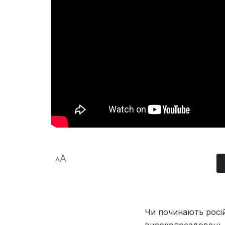
A
A
Чи починають росій