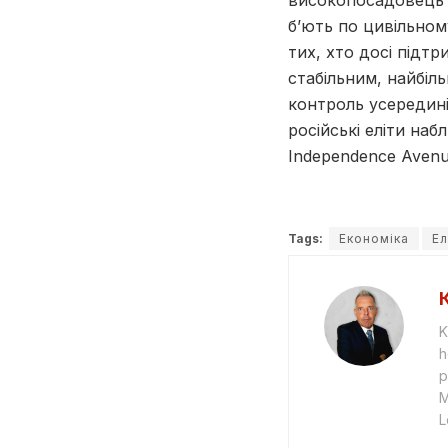
високопосадовець Ц
б’ють по цивільном
тих, хто досі підт
стабільним, найбіл
контроль усередині
російські еліти наб
Independence Avenu
Tags:
Економіка
Ел
K
h
p
M
L