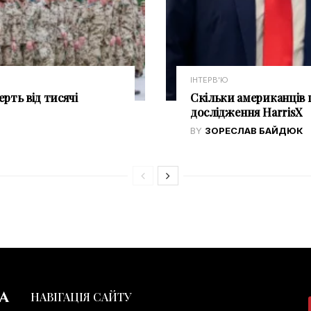
ІНТЕРВ'Ю
ерть від тисячі
Скільки американців 
дослідження HarrisX
BY
ЗОРЕСЛАВ БАЙДЮК
НАВІГАЦІЯ САЙТУ