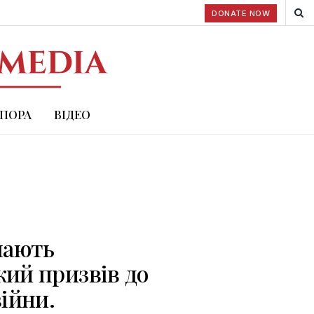
DONATE NOW
СПОРА
ВІДЕО
мають
кий призвів до
війни.