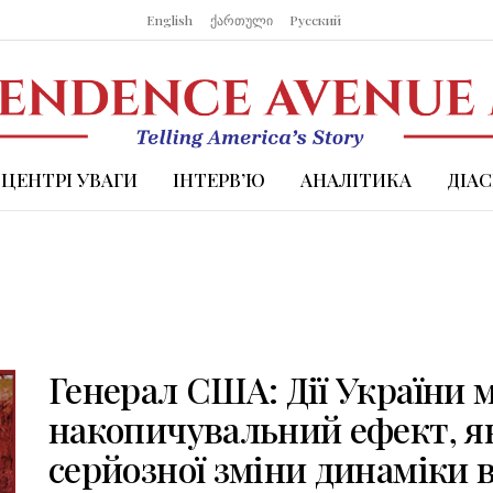
English
ქართული
Русский
 ЦЕНТРІ УВАГИ
ІНТЕРВ’Ю
АНАЛІТИКА
ДІА
Генерал США: Дії України 
накопичувальний ефект, я
серйозної зміни динаміки 