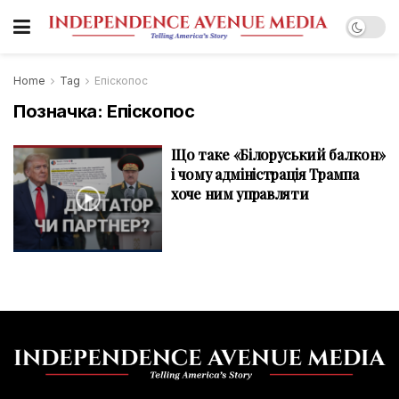
Home
Tag
Епіскопос
Позначка:
Епіскопос
Що таке «Білоруський балкон»
і чому адміністрація Трампа
хоче ним управляти