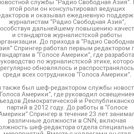
новостной службы “Радио Свободная Азия”. 
этой роли он консультировал ведущих
едакторов и оказывал ежедневную поддерж
журналистам “Радио Свободная Азия”,
особствуя дальнейшему повышению качес
и стандартов журналистской работы
организации. До прихода в “Радио Свободна
зия” Спрингер работал первым редактором 
тандартам в “Голосе Америки”, где разработ
руководство по журналистской этике, которо
регулярно обновлялось и распространялось
среди всех сотрудников “Голоса Америки”.
 также был шеф-редактором службы новос
“Голоса Америки”, где руководил освещение
ъездов Демократической и Республиканск
партий в 2012 году. До работы в “Голосе
Америки” Спрингер в течение 23 лет занима
различные должности в CNN, включая
олжность шеф-редактора отдела специальн
мероприятий. Вместе с коллегами он стал